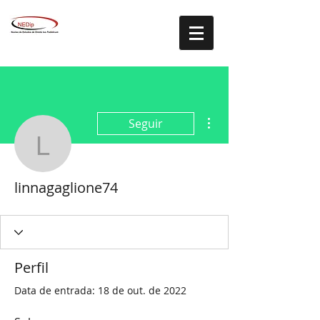
Mais ações
Seguir
linnagaglione74
linnagaglione74
Perfil
Data de entrada: 18 de out. de 2022